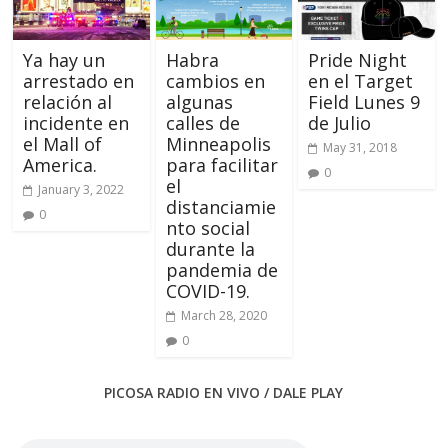
Ya hay un
Habra
Pride Night
arrestado en
cambios en
en el Target
relación al
algunas
Field Lunes 9
incidente en
calles de
de Julio
el Mall of
Minneapolis
May 31, 2018
America.
para facilitar
0
el
January 3, 2022
distanciamie
0
nto social
durante la
pandemia de
COVID-19.
March 28, 2020
0
PICOSA RADIO EN VIVO / DALE PLAY