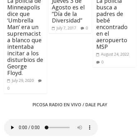
La policía de
Jueves 3 de
La policía
Minneapolis
Agosto es el
busca a
dice que
“Día de la
padres de
‘Umbrella
Diversidad”
bebé
Man’ era un
encontrado
July 7, 2017
0
supremacist
en el
a blanco que
aeropuerto
intentaba
MSP
incitar a los
August 24, 2022
disturbios de
0
George
Floyd.
July 29, 2020
0
PICOSA RADIO EN VIVO / DALE PLAY