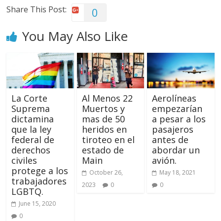
Share This Post:
0
You May Also Like
La Corte
Al Menos 22
Aerolíneas
Suprema
Muertos y
empezarían
dictamina
mas de 50
a pesar a los
que la ley
heridos en
pasajeros
federal de
tiroteo en el
antes de
derechos
estado de
abordar un
civiles
Main
avión.
protege a los
October 26,
May 18, 2021
trabajadores
2023
0
0
LGBTQ.
June 15, 2020
0