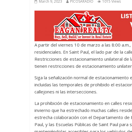
March 9, 2023
PICOSARADIO
1015 Views
A partir del viernes 10 de marzo a las 8:00 a.m.,
residenciales. En Saint Paul, el lado par de la cal
Restricciones de estacionamiento unilateral de l
tienen restricciones de estacionamiento unilate
Siga la señalización normal de estacionamiento e
incluidas las temporales de prohibido el estaci
callejones ni las intersecciones.
La prohibición de estacionamiento en calles res
invierno que ha estrechado muchas calles reside
estrecha colaboración con el Departamento de B
Paul, y las Escuelas Públicas de Saint Paul para 
manteniéndolas accesibles para los vehículos d