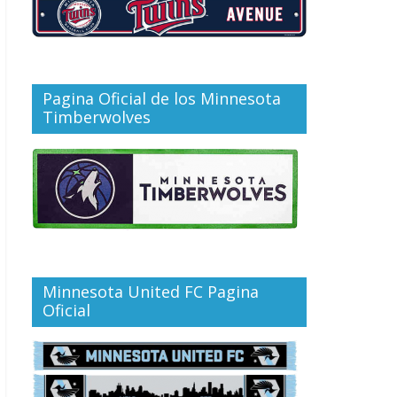
Pagina Oficial de los Minnesota
Timberwolves
Minnesota United FC Pagina
Oficial