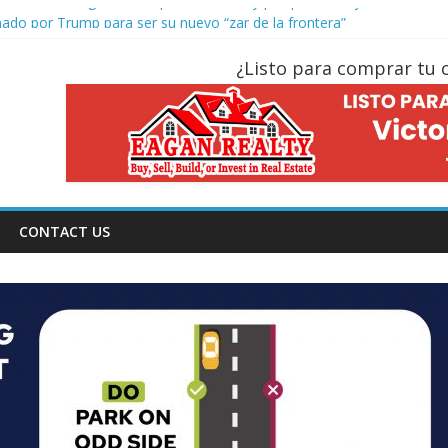
 de Gloria? Significado, qué se celebra y porqué se mojan
o por Trump para ser su nuevo “zar de la frontera”
ompra y venta de casas a partir del 17 de agosto del 2024
¿Listo para comprar tu 
 autoriza el arresto y deportación a inmigrantes
 Domingo de Resurreccion / Pascua
CONTACT US