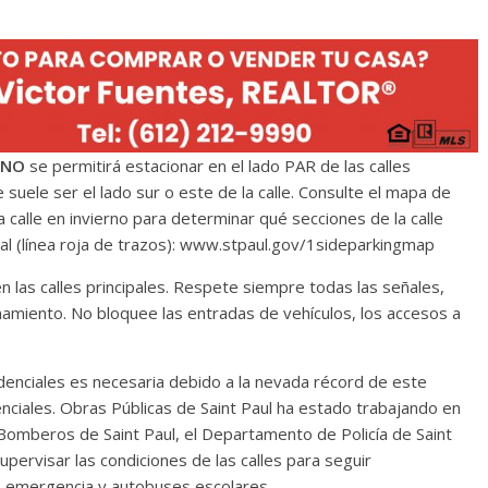
NO
se permitirá estacionar en el lado PAR de las calles
le suele ser el lado sur o este de la calle. Consulte el mapa de
a calle en invierno para determinar qué secciones de la calle
ral (línea roja de trazos): www.stpaul.gov/1sideparkingmap
n las calles principales. Respete siempre todas las señales,
onamiento. No bloquee las entradas de vehículos, los accesos a
idenciales es necesaria debido a la nevada récord de este
nciales. Obras Públicas de Saint Paul ha estado trabajando en
omberos de Saint Paul, el Departamento de Policía de Saint
supervisar las condiciones de las calles para seguir
e emergencia y autobuses escolares.