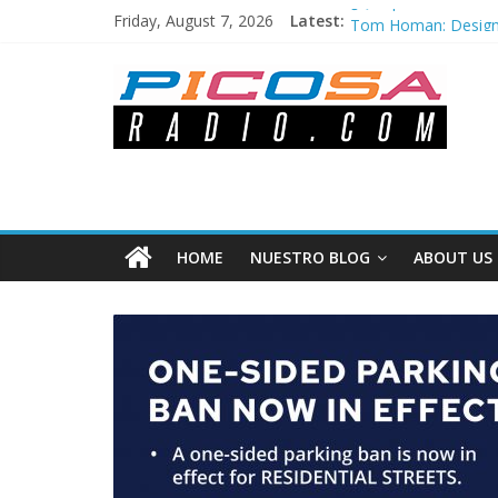
¿Qué pasó el Sábado
Friday, August 7, 2026
Latest:
Tom Homan: Designad
Los cambios en la c
Iowa aprueba ley que
Semana Santa 2024:
HOME
NUESTRO BLOG
ABOUT US