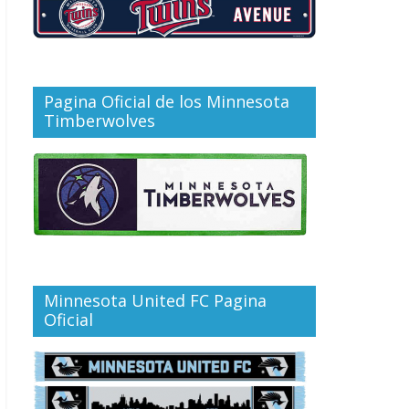
Pagina Oficial de los Minnesota
Timberwolves
Minnesota United FC Pagina
Oficial