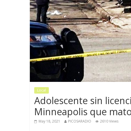
Local
Adolescente sin licen
Minneapolis que mato 
May 18, 2021
PICOSARADIO
2610 Views