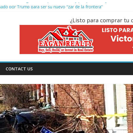
 de Gloria? Significado, qué se celebra y porqué se mojan
o por Trump para ser su nuevo “zar de la frontera”
ompra y venta de casas a partir del 17 de agosto del 2024
¿Listo para comprar tu 
 autoriza el arresto y deportación a inmigrantes
 Domingo de Resurreccion / Pascua
CONTACT US