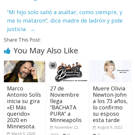
“Mi hijo solo salió a asaltar, como siempre, y
me lo mataron”, dice madre de ladrón y pide
justicia.
→
Share This Post:
You May Also Like
Marco
27 de
Muere Olivia
Antonio Solís
Noviembre
Newton-John
​inicia su gira
llega
a los 73 años,
«El Más
“BACHATA
lo confirmo
querido»
PURA” a
su esposo
2020 en
Minneapolis
esta tarde
Minnesota.
November 22,
August 9, 2022
March 5, 2020
2019
0
0