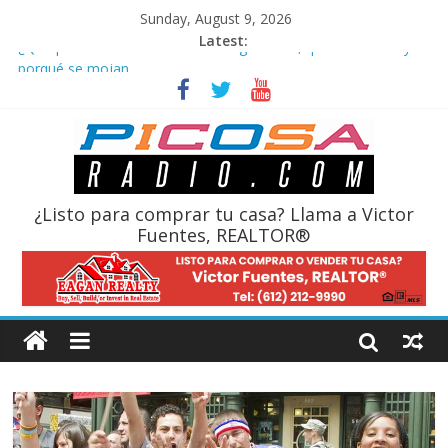
Sunday, August 9, 2026
Latest:
¿Qué pasó el Sábado de Gloria? Significado, qué se celebra y
porqué se mojan
Tom Homan: Designado por Trump para ser su nuevo “zar de
la frontera”
Los cambios en la compra y venta de casas a partir del 17 de
agosto del 2024
Iowa aprueba ley que autoriza el arresto y deportación a
inmigrantes
¿Listo para comprar tu casa? Llama a Victor
Semana Santa 2024: Domingo de Resurreccion / Pascua
Fuentes, REALTOR®