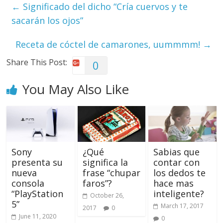
←
Significado del dicho “Cría cuervos y te
sacarán los ojos”
Receta de cóctel de camarones, uummmm!
→
Share This Post:
0
You May Also Like
Sony
¿Qué
Sabias que
presenta su
significa la
contar con
nueva
frase “chupar
los dedos te
consola
faros”?
hace mas
“PlayStation
inteligente?
October 26,
5”
March 17, 2017
2017
0
June 11, 2020
0