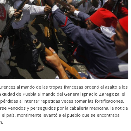
rencez al mando de las tropas francesas ordenó el asalto a los
a ciudad de Puebla al mando del
General Ignacio Zaragoza
; el
érdidas al intentar repetidas veces tomar las fortificaciones,
rse vencidos y perseguidos por la caballería mexicana, la noticia
o el país, moralmente levantó a el pueblo que se encontraba
n.