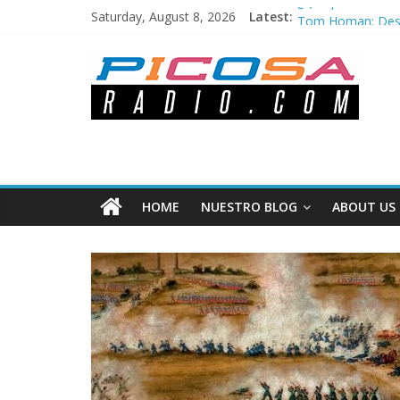
¿Qué pasó el Sába
Saturday, August 8, 2026
Latest:
Tom Homan: Desig
Los cambios en la
Iowa aprueba ley 
Semana Santa 202
HOME
NUESTRO BLOG
ABOUT US