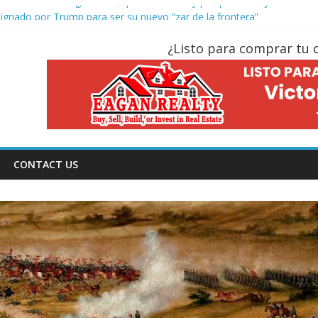
do de Gloria? Significado, qué se celebra y porqué se mojan
nado por Trump para ser su nuevo “zar de la frontera”
 compra y venta de casas a partir del 17 de agosto del 2024
¿Listo para comprar tu 
que autoriza el arresto y deportación a inmigrantes
4: Domingo de Resurreccion / Pascua
CONTACT US