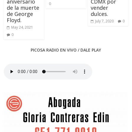
aniversario
CDMX por
0
de la muerte
vender
de George
dulces.
Floyd.
July 7, 2020
0
May 24, 2021
0
PICOSA RADIO EN VIVO / DALE PLAY